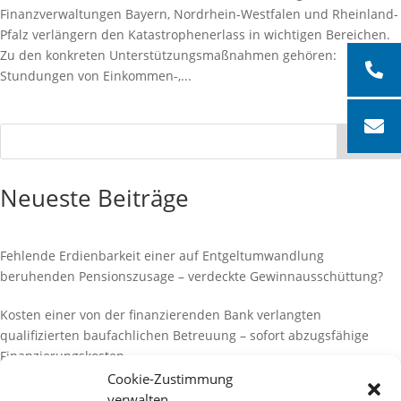
Finanzverwaltungen Bayern, Nordrhein-Westfalen und Rheinland-
Pfalz verlängern den Katastrophenerlass in wichtigen Bereichen.
Zu den konkreten Unterstützungsmaßnahmen gehören:
Stundungen von Einkommen-,...
Suchen
Neueste Beiträge
Fehlende Erdienbarkeit einer auf Entgeltumwandlung
beruhenden Pensionszusage – verdeckte Gewinnausschüttung?
Kosten einer von der finanzierenden Bank verlangten
qualifizierten baufachlichen Betreuung – sofort abzugsfähige
Finanzierungskosten
Cookie-Zustimmung
Zahlungen für Sonderwünsche des Käufers einer noch zu
verwalten