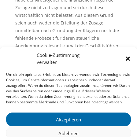
Zusage nicht zu tragen und sei durch diese
wirtschaftlich nicht belastet. Aus diesem Grund
seien auch weder die Erteilung der Zusage
unmittelbar nach Gründung der Klägerin noch die
fehlende Probezeit für deren steuerliche
Anerkennung relevant, zumal der Geschäftsführer
über ausreichende Berufserfahrung verfügt habe.
Cookie-Zustimmung
verwalten
Die Fachnachrichten in der Infothek werden Ihnen
Um dir ein optimales Erlebnis zu bieten, verwenden wir Technologien wie
von der Redaktion Steuern & Recht der DATEV eG
Cookies, um Geräteinformationen zu speichern und/oder darauf
zur Verfügung gestellt.
zuzugreifen. Wenn du diesen Technologien zustimmst, können wir Daten
wie das Surfverhalten oder eindeutige IDs auf dieser Website
verarbeiten. Wenn du deine Zustimmung nicht erteilst oder zurückziehst,
können bestimmte Merkmale und Funktionen beeinträchtigt werden.
Zur Übersicht
Akzeptieren
Ablehnen