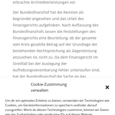
erbrachte Architektenleistungen vor.
Der Bundesfinanzhof hat die Revision als
begründet angesehen und das Urteil des
Finanzgerichts aufgehoben. Nach Auffassung des
Bundesfinanzhofs lassen die Feststellungen des
Finanzgerichts eine Beurteilung, ob der gesamte
vom Kreis gezahlte Betrag auf der Grundlage der
bestehenden Rechtsprechung als Gegenleistung
anzusehen ist, nicht zu. Da dem Finanzgericht im
Streitfall bei der Auslegung der
Aufhebungsvereinbarung Fehler unterlaufen sind,
hat der Bundesfinanzhof die Sache an das
Finanzgericht zurückverwiesen.
Cookie-Zustimmung
verwalten
Die Fachnachrichten in der Infothek werden Ihnen
Um dir ein optimales Erlebnis zu bieten, verwenden wir Technologien wie
von der Redaktion Steuern & Recht der DATEV eG
Cookies, um Geräteinformationen zu speichern und/oder darauf
zur Verfügung gestellt.
zuzugreifen. Wenn du diesen Technologien zustimmst, können wir Daten
wie das Surfverhalten oder eindeutige IDs auf dieser Website